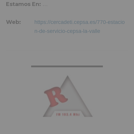
Estamos En:
Av. de Navarra, 145-151, 03680 Aspe,
Alicante
Web:
https://cercadeti.cepsa.es/770-estacio
n-de-servicio-cepsa-la-valle
VER MÁS INFO