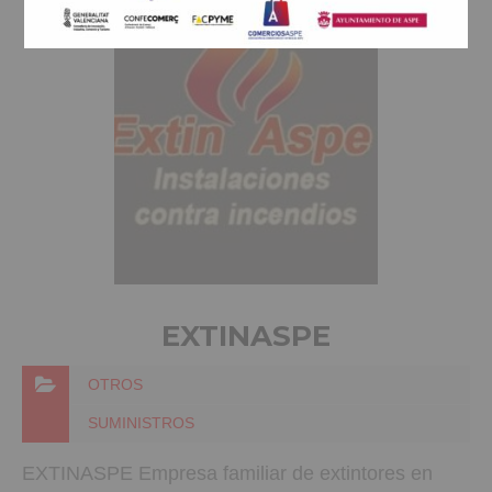
EXTINASPE
OTROS
SUMINISTROS
EXTINASPE Empresa familiar de extintores en