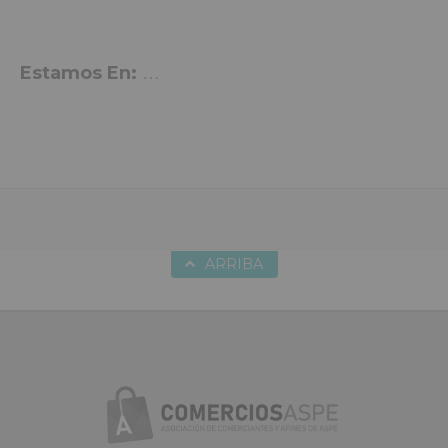
Estamos En:
P. Dr. Calatayud 22, Aspe 03680 Alica
nte
ARRIBA