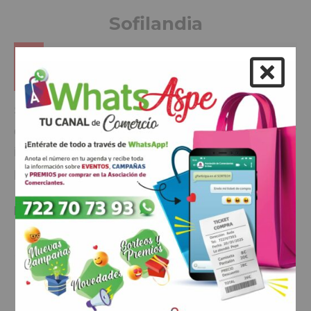
Sofilandia
OTROS
RESTAURACIÓN
Sofilandia Sofilandia convierte un evento especial
en tu momento único con 🌈So•Filandia🎈 Un lugar
idílico, que cuida hasta el más mínimo detalle,
para que tus pequeñas celebraciones sigan siendo
íntimas e inigualables. Especial para…
Estamos En:
Av. Nia Coca, 1, 03680 Aspe, Alicante
VER MÁS INFO