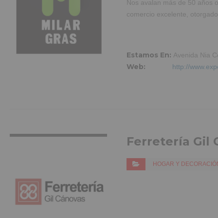
Nos avalan más de 50 años ofr
comercio excelente, otorgado
Estamos En:
Avenida Nia C
Web:
http://www.exp
VER MÁS INFO
Ferretería Gil
HOGAR Y DECORACIÓ