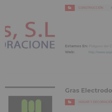
CONSTRUCCIÓN
Estamos En:
Poligono del C
Web:
http://www.asp
VER MÁS INFO
Gras Electrod
HOGAR Y DECORACIÓ