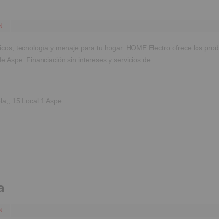
N
cos, tecnología y menaje para tu hogar. HOME Electro ofrece los produ
 de Aspe. Financiación sin intereses y servicios de…
a,, 15 Local 1 Aspe
a
N