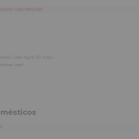
HOGAR Y DECORACIÓN
astillo Calle Agost 20, Aspe
inturas.com/
omésticos
N