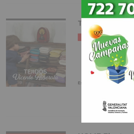
VER MÁS INFO
Tejidos Vicent
HOGAR Y DECORACIÓ
Estamos En:
Parque Doctor
VER MÁS INFO