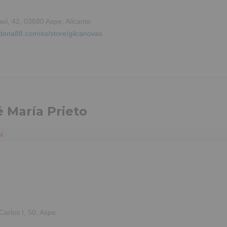
el, 42, 03680 Aspe, Alicante
adena88.com/es/store/gilcanovas
é María Prieto
N
arlos I, 50, Aspe