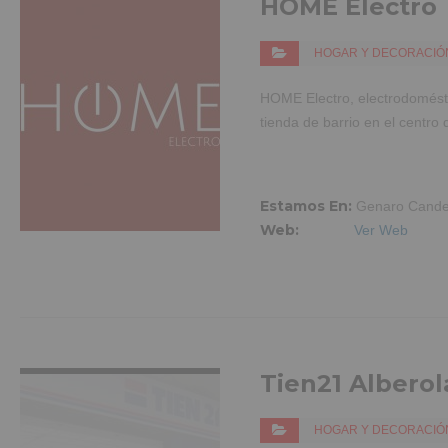
HOME Electro
HOGAR Y DECORACIÓ
HOME Electro, electrodomésti
tienda de barrio en el centro
Estamos En:
Genaro Candel
Web:
Ver Web
VER MÁS INFO
Tien21 Alberol
HOGAR Y DECORACIÓ