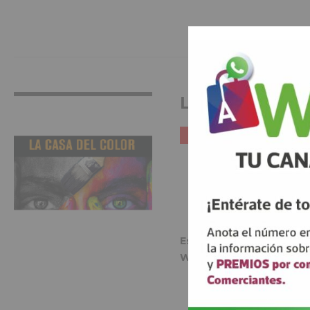
VER MÁS INFO
La Casa del Co
CONSTRUCCIÓN
Estamos En:
Avenida Gran 
Web:
https://lacasad