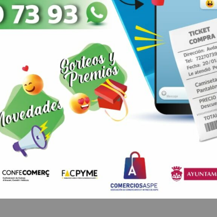
e Alberola
N
MODA Y COMPLEMENTOS
 Calatayud, 27, Aspe