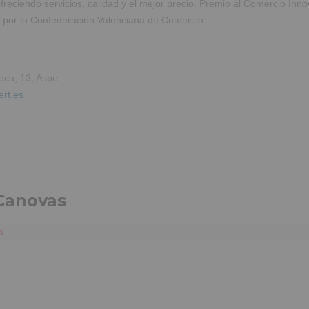
eciendo servicios, calidad y el mejor precio. Premio al Comercio Innov
 por la Confederación Valenciana de Comercio.
oca, 13, Aspe
ert.es
 Canovas
N