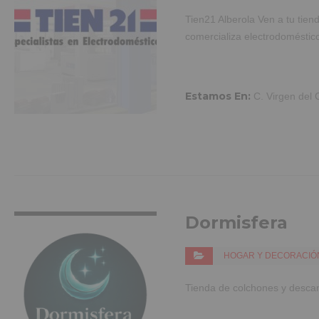
Tien21 Alberola Ven a tu tiend
comercializa electrodoméstic
Estamos En:
C. Virgen del 
VER MÁS INFO
Dormisfera
HOGAR Y DECORACIÓ
Tienda de colchones y desca