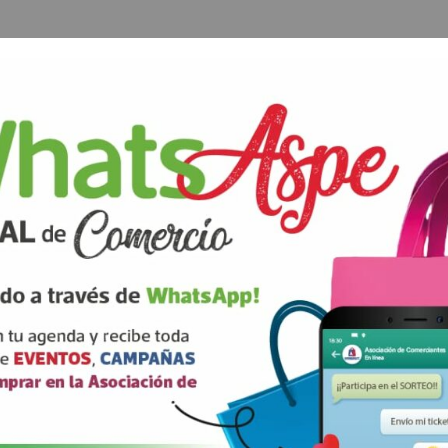
lor
HOGAR Y DECORACIÓN
Capitán, 59, Aspe
elcolor.es/