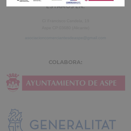
ESTAMOS EN:
C/ Francisco Candela, 19
Aspe CP:03680 (Alicante)
asociacioncomerciantesdeaspe@gmail.com
COLABORA: