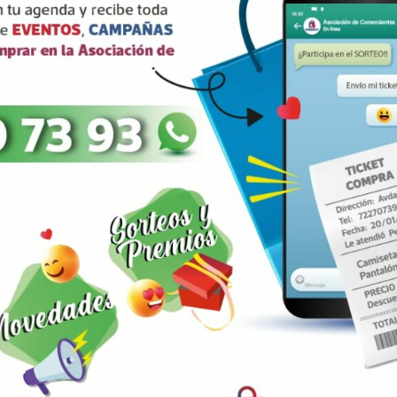
ARRIBA
ESTAMOS EN:
COLABORA:
/ Francisco Candela, 19
spe CP:03680 (Alicante)
asociacioncomerciantesdeaspe@gmail.com