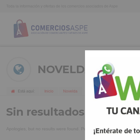
Toda la información y ofertas de los comercios asociados de Aspe
NOVELDA
Está aquí:
Inicio
Novelda
Sin resultados de búsq
Apologies, but no results were found. Perhaps searching will help fi