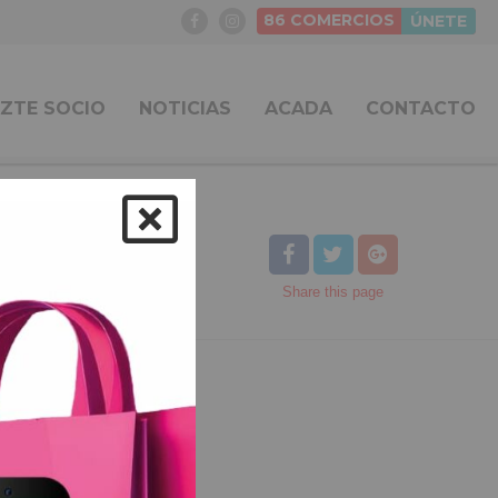
86
COMERCIOS
ÚNETE
ZTE SOCIO
NOTICIAS
ACADA
CONTACTO
Share
this page