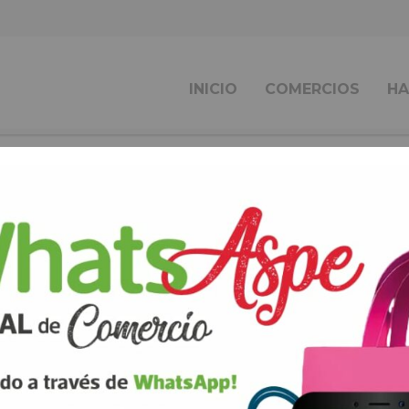
INICIO
COMERCIOS
HA
ueda
nd a related post.