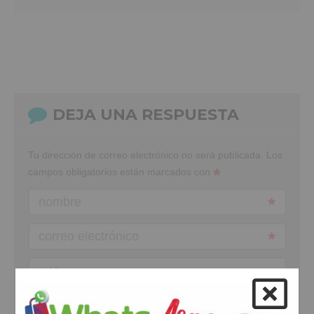
DEJA UNA RESPUESTA
Tu dirección de correo electrónico no será publicada.
Los
campos obligatorios están marcados con
nombre
correo electrónico
web
comentario
*