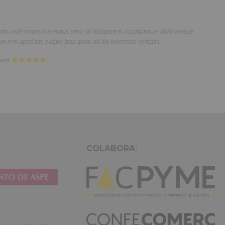
usmod
Lorem ipsum dolor sit amet, consectetur adipisicing elit, s
im veniam,
tempor incididunt ut labore et dolore magna aliqua. Ut eni
modo
quis nostrud exercitation ullamco laboris nisi ut aliquip e
tus error sit voluptatem accusantium doloremque
 Lorem ipsum
consequat. Duis aute irure dolor in reprehenderit in voluptt
sa quae ab illo inventore veritatis.
ncididunt ut
dolor sit amet, consectetur adipisicing elit, sed do eiusmod 
rud
labore et dolore magna aliqua. Ut enim ad minim veniam, q
at. Duis
exercitation ullamco laboris nisi ut aliquip ex ea commodo 
or amet
aute irure dolor in reprehenderit in voluptate velit.Lorem i
nt ut labore
laboris consectetur adipisicing elit, sed do eiusmod tempor 
citation
et dolore magna aliqua. Ut enim ad minim veniam, quis nost
irure dolor
ullamco laboris nisi ut aliquip ex ea commodo consequat. Du
in reprehenderit.
COLABORA: