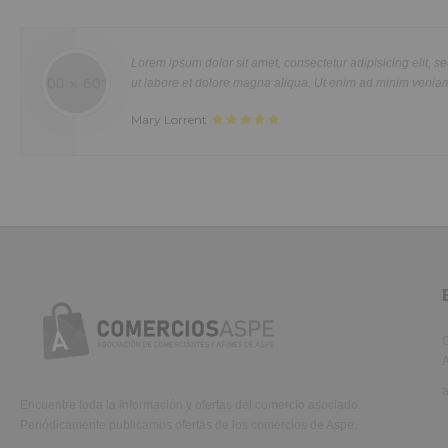
Duis aute irure dolor in reprehenderit in voluptte velit. Lorem ipsum dolor sit
amet, consectetur adipisicing elit, sed do eiusmod tempor incididunt ut labo
et dolore magna aliqua. Ut enim ad minim veniam, quis nostrud exercitatio
Lorem ipsum dolor sit amet, consectetur adipisicing elit, sed do eiusmod tempor in
ullamco laboris nisi ut aliquip ex ea commodo consequat. Duis aute irure d
ut labore et dolore magna aliqua. Ut enim ad minim veniam, quis nostrud.
in reprehenderit in voluptate velit.Lorem ipsum dolor amet laboris consecte
Mary Lorrent
adipisicing elit, sed do eiusmod tempor incididunt ut labore et dolore magn
aliqua.
C
A
Encuentre toda la información y ofertas del comercio asociado.
Periódicamente publicamos ofertas de los comercios de Aspe.