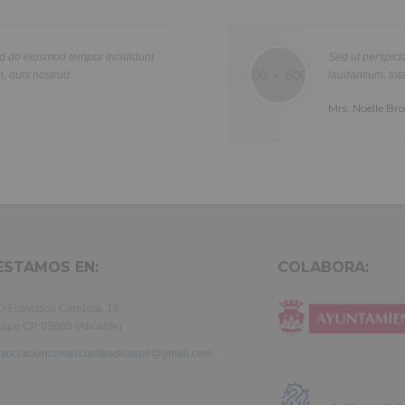
Lorem ipsum dolor sit amet, consectetur adipisicing elit, sed do ei
re
tempor incididunt ut labore et dolore magna aliqua. Ut enim ad min
n
quis nostrud exercitation ullamco laboris nisi ut aliquip ex ea com
cididunt
Sed ut perspiciatis unde omnis iste na
olor
consequat. Duis aute irure dolor in reprehenderit in voluptte velit.
laudantium, totam rem aperiam, eaque ip
tur
dolor sit amet, consectetur adipisicing elit, sed do eiusmod tempor i
Mrs. Noelle Brown
a
labore et dolore magna aliqua. Ut enim ad minim veniam, quis nost
exercitation ullamco laboris nisi ut aliquip ex ea commodo consequ
aute irure dolor in reprehenderit in voluptate velit.Lorem ipsum dol
laboris consectetur adipisicing elit, sed do eiusmod tempor incididu
et dolore magna aliqua. Ut enim ad minim veniam, quis nostrud exer
ullamco laboris nisi ut aliquip ex ea commodo consequat. Duis aute 
in reprehenderit.
ESTAMOS EN:
COLABORA:
/ Francisco Candela, 19
spe CP:03680 (Alicante)
asociacioncomerciantesdeaspe@gmail.com