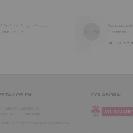
Healthcare
Lorem ipsum dolor sit amet, consectetur adipisicing elit, sed do ei
re
tempor incididunt ut labore et dolore magna aliqua. Ut enim ad min
n
quis nostrud exercitation ullamco laboris nisi ut aliquip ex ea com
unt
Sed ut perspiciatis unde omnis iste natus e
olor
consequat. Duis aute irure dolor in reprehenderit in voluptte velit.
laudantium, totam rem aperiam, eaque ipsa qu
tur
dolor sit amet, consectetur adipisicing elit, sed do eiusmod tempor i
Mrs. Noelle Brown
a
labore et dolore magna aliqua. Ut enim ad minim veniam, quis nost
exercitation ullamco laboris nisi ut aliquip ex ea commodo consequ
aute irure dolor in reprehenderit in voluptate velit.Lorem ipsum dol
laboris consectetur adipisicing elit, sed do eiusmod tempor incididu
et dolore magna aliqua. Ut enim ad minim veniam, quis nostrud exer
ullamco laboris nisi ut aliquip ex ea commodo consequat. Duis aute 
in reprehenderit.
ESTAMOS EN:
COLABORA:
/ Francisco Candela, 19
spe CP:03680 (Alicante)
asociacioncomerciantesdeaspe@gmail.com