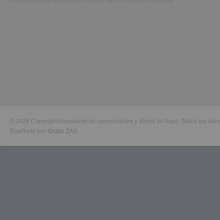
Periódicamente publicamos ofertas de los comercios de Aspe.
© 2026 Copyright Asociación de comerciantes y afines de Aspe. Todos los der
Diseñado por
Grupo ZAS