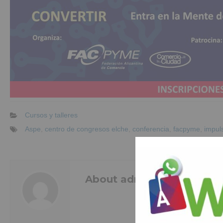
Cursos y talleres
Aspe
,
centro de congresos elche
,
conferencia
,
facpyme
,
impul
About admin