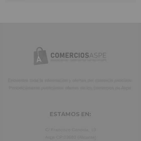
Duis aute irure dolor in reprehenderit
in voluptate velit.Lorem ipsum dolor
amet laboris consectetur adipisicing
elit, sed do eiusmod tempor incididunt
ut labore et dolore magna aliqua. Ut
enim ad minim veniam, quis nostrud
exercitation ullamco laboris nisi ut
aliquip ex ea commodo consequat.
Duis aute irure dolor in reprehenderit.
Encuentre toda la información y ofertas del comercio asociado.
Periódicamente publicamos ofertas de los comercios de Aspe.
ESTAMOS EN:
C/ Francisco Candela, 19
Aspe CP:03680 (Alicante)