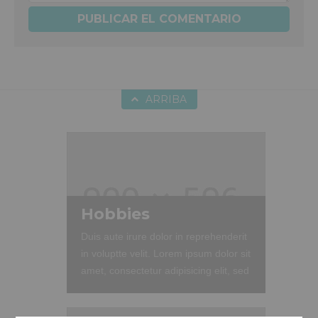
ARRIBA
Hobbies
Duis aute irure dolor in reprehenderit
in voluptte velit. Lorem ipsum dolor sit
amet, consectetur adipisicing elit, sed
do eiusmod tempor incididunt ut
labore et dolore magna aliqua. Ut