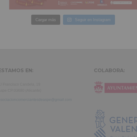
Cargar más
Seguir en Instagram
ESTAMOS EN:
COLABORA:
/ Francisco Candela, 19
spe CP:03680 (Alicante)
asociacioncomerciantesdeaspe@gmail.com