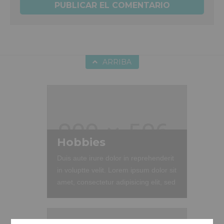
ARRIBA
Hobbies
Duis aute irure dolor in reprehenderit
in voluptte velit. Lorem ipsum dolor sit
amet, consectetur adipisicing elit, sed
do eiusmod tempor incididunt ut
labore et dolore magna aliqua. Ut
enim ad minim veniam, quis nostrud