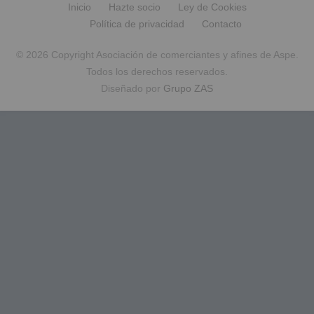
Inicio
Hazte socio
Ley de Cookies
Política de privacidad
Contacto
© 2026 Copyright Asociación de comerciantes y afines de Aspe.
Todos los derechos reservados.
Diseñado por
Grupo ZAS