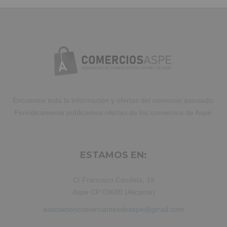
amet laboris consectetur adipisicing
elit, sed do eiusmod tempor incididunt
ut labore et dolore magna aliqua. Ut
enim ad minim veniam, quis nostrud
exercitation ullamco laboris nisi ut
aliquip ex ea commodo consequat.
Duis aute irure dolor in reprehenderit.
Encuentre toda la información y ofertas del comercio asociado.
Periódicamente publicamos ofertas de los comercios de Aspe.
ESTAMOS EN:
C/ Francisco Candela, 19
Aspe CP:03680 (Alicante)
asociacioncomerciantesdeaspe@gmail.com