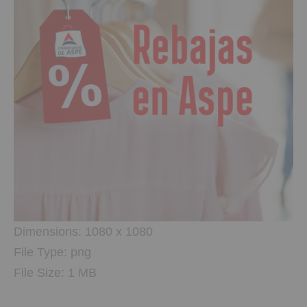
Dimensions:
1080 x 1080
File Type:
png
File Size:
1 MB