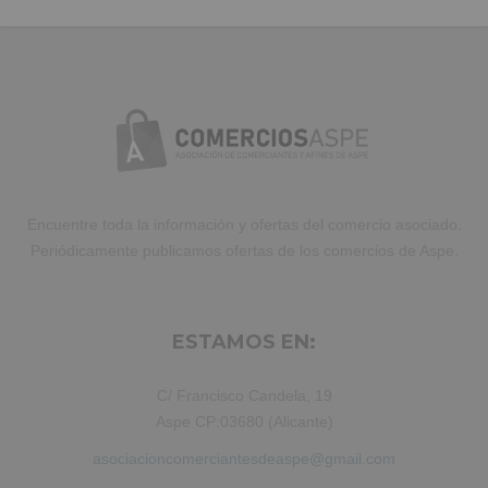
amet laboris consectetur adipisicing
elit, sed do eiusmod tempor incididunt
ut labore et dolore magna aliqua. Ut
enim ad minim veniam, quis nostrud
exercitation ullamco laboris nisi ut
aliquip ex ea commodo consequat.
Duis aute irure dolor in reprehenderit.
Encuentre toda la información y ofertas del comercio asociado.
Periódicamente publicamos ofertas de los comercios de Aspe.
ESTAMOS EN:
C/ Francisco Candela, 19
Aspe CP:03680 (Alicante)
asociacioncomerciantesdeaspe@gmail.com