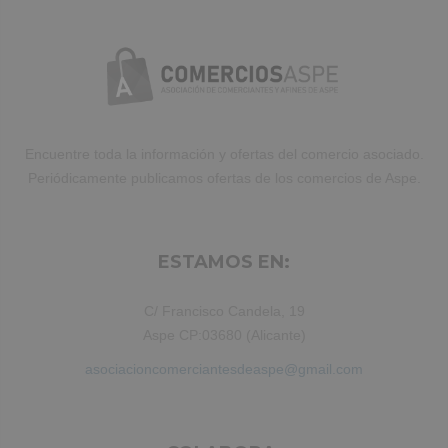
ut labore et dolore magna aliqua. Ut
enim ad minim veniam, quis nostrud
exercitation ullamco laboris nisi ut
aliquip ex ea commodo consequat.
Duis aute irure dolor in reprehenderit.
Encuentre toda la información y ofertas del comercio asociado.
Periódicamente publicamos ofertas de los comercios de Aspe.
ESTAMOS EN:
C/ Francisco Candela, 19
Aspe CP:03680 (Alicante)
asociacioncomerciantesdeaspe@gmail.com