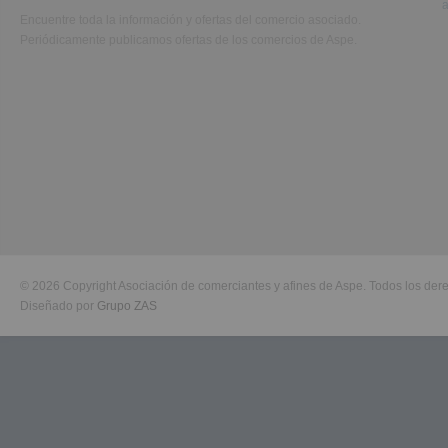
Encuentre toda la información y ofertas del comercio asociado.
Periódicamente publicamos ofertas de los comercios de Aspe.
© 2026 Copyright Asociación de comerciantes y afines de Aspe. Todos los der
Diseñado por
Grupo ZAS