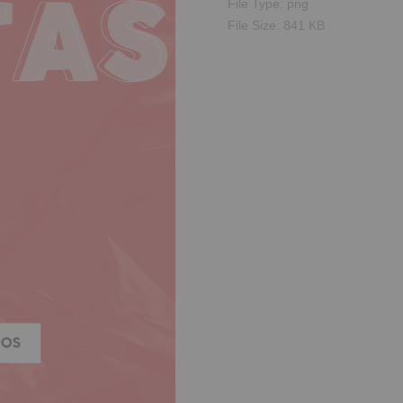
File Type:
png
File Size:
841 KB