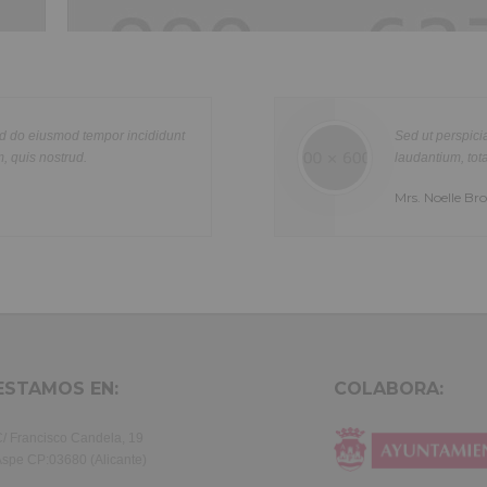
Healthcare
Lorem ipsum dolor sit amet, consectetur adipisicing elit, sed do ei
re
tempor incididunt ut labore et dolore magna aliqua. Ut enim ad min
n
quis nostrud exercitation ullamco laboris nisi ut aliquip ex ea com
Sed ut perspiciatis unde omnis iste natus error s
olor
consequat. Duis aute irure dolor in reprehenderit in voluptte velit.
laudantium, totam rem aperiam, eaque ipsa quae ab 
tur
dolor sit amet, consectetur adipisicing elit, sed do eiusmod tempor i
Mrs. Noelle Brown
a
labore et dolore magna aliqua. Ut enim ad minim veniam, quis nost
exercitation ullamco laboris nisi ut aliquip ex ea commodo consequ
aute irure dolor in reprehenderit in voluptate velit.Lorem ipsum dol
laboris consectetur adipisicing elit, sed do eiusmod tempor incididu
et dolore magna aliqua. Ut enim ad minim veniam, quis nostrud exer
ullamco laboris nisi ut aliquip ex ea commodo consequat. Duis aute 
in reprehenderit.
ESTAMOS EN:
COLABORA:
/ Francisco Candela, 19
spe CP:03680 (Alicante)