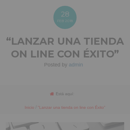
28
FEB
2018
“LANZAR UNA TIENDA
ON LINE CON ÉXITO”
Posted by
admin
Está aquí:
/
Inicio
“Lanzar una tienda on line con Éxito”