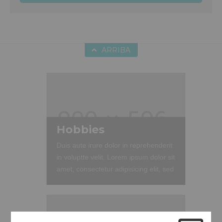
ARRIBA
Hobbies
Duis aute irure dolor in reprehenderit
in voluptte velit. Lorem ipsum dolor sit
amet, consectetur adipisicing elit, sed
do eiusmod tempor incididunt ut
labore et dolore magna aliqua. Ut
enim ad minim veniam, quis nostrud
exercitation ullamco laboris nisi ut