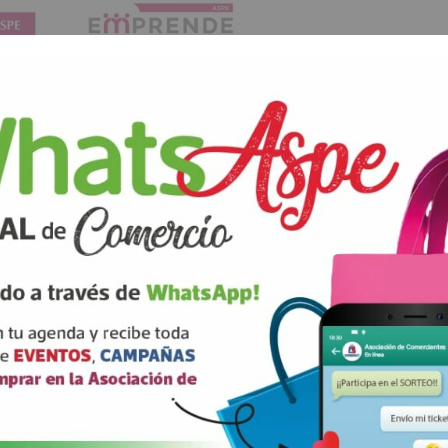
www.porbuencamino.com
Ficha Marcos Alvarez