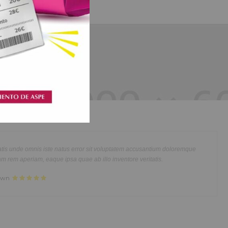
Shoes Stores
usmod
Lorem ipsum dolor sit amet, consectetur adipisicing elit, s
im veniam,
tempor incididunt ut labore et dolore magna aliqua. Ut eni
modo
quis nostrud exercitation ullamco laboris nisi ut aliquip e
atis unde omnis iste natus error sit voluptatem accusantium doloremque
 Lorem ipsum
consequat. Duis aute irure dolor in reprehenderit in voluptt
am rem aperiam, eaque ipsa quae ab illo inventore veritatis.
ncididunt ut
dolor sit amet, consectetur adipisicing elit, sed do eiusmod 
rown
rud
labore et dolore magna aliqua. Ut enim ad minim veniam, q
at. Duis
exercitation ullamco laboris nisi ut aliquip ex ea commodo 
or amet
aute irure dolor in reprehenderit in voluptate velit.Lorem i
nt ut labore
laboris consectetur adipisicing elit, sed do eiusmod tempor 
citation
et dolore magna aliqua. Ut enim ad minim veniam, quis nost