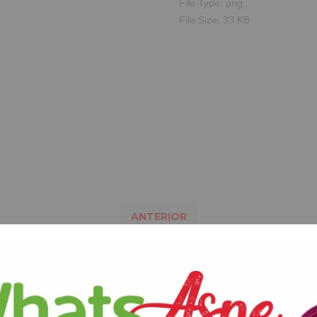
File Type:
png
File Size:
33 KB
ANTERIOR