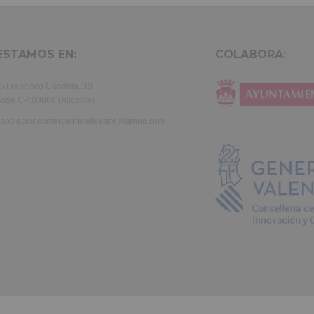
ullamco laboris nisi ut aliquip ex ea commodo consequat. Duis aute 
in reprehenderit.
ESTAMOS EN:
COLABORA:
/ Francisco Candela, 19
spe CP:03680 (Alicante)
asociacioncomerciantesdeaspe@gmail.com