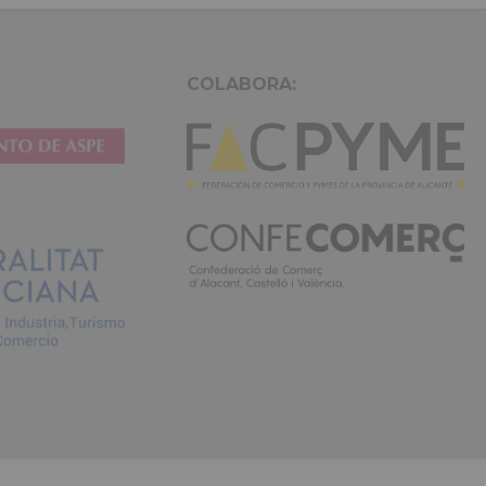
irure dolor
ullamco laboris nisi ut aliquip ex ea commodo consequat. Du
in reprehenderit.
COLABORA: