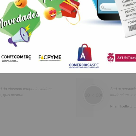
Healthcare
Lorem ipsum dolor sit amet, consectetur adipisicing elit, sed do ei
re
tempor incididunt ut labore et dolore magna aliqua. Ut enim ad min
n
quis nostrud exercitation ullamco laboris nisi ut aliquip ex ea com
sed do eiusmod tempor incididunt
Sed ut perspici
olor
consequat. Duis aute irure dolor in reprehenderit in voluptte velit.
, quis nostrud.
laudantium, tot
tur
dolor sit amet, consectetur adipisicing elit, sed do eiusmod tempor i
Mrs. Noelle B
a
labore et dolore magna aliqua. Ut enim ad minim veniam, quis nost
exercitation ullamco laboris nisi ut aliquip ex ea commodo consequ
aute irure dolor in reprehenderit in voluptate velit.Lorem ipsum dol
laboris consectetur adipisicing elit, sed do eiusmod tempor incididu
et dolore magna aliqua. Ut enim ad minim veniam, quis nostrud exer