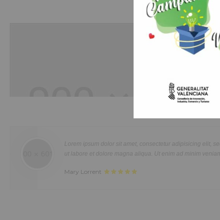
Hobbies
Duis aute irure dolor in reprehenderit in voluptte velit. Lorem ipsum dolor sit
amet, consectetur adipisicing elit, sed do eiusmod tempor incididunt ut labo
et dolore magna aliqua. Ut enim ad minim veniam, quis nostrud exercitatio
Lorem ipsum dolor sit amet, consectetur adipisicing elit, 
ullamco laboris nisi ut aliquip ex ea commodo consequat. Duis aute irure d
ut labore et dolore magna aliqua. Ut enim ad minim veniam
in reprehenderit in voluptate velit.Lorem ipsum dolor amet laboris consecte
Mary Lorrent
adipisicing elit, sed do eiusmod tempor incididunt ut labore et dolore magn
aliqua.