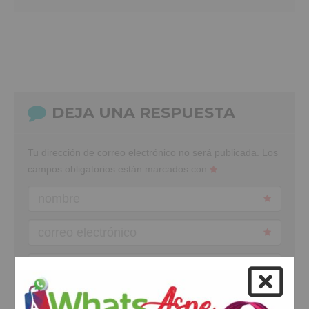
DEJA UNA RESPUESTA
Tu dirección de correo electrónico no será publicada.
Los
campos obligatorios están marcados con
nombre
correo electrónico
web
comentario
*