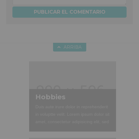
ARRIBA
Hobbies
Duis aute irure dolor in reprehenderit
in voluptte velit. Lorem ipsum dolor sit
amet, consectetur adipisicing elit, sed
do eiusmod tempor incididunt ut
labore et dolore magna aliqua. Ut