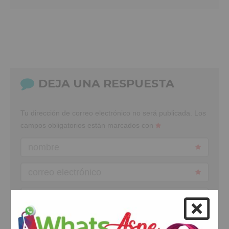
DEJA UNA RESPUESTA
Tu dirección de correo electrónico no será publicada.
Los
campos obligatorios están marcados con
nombre
correo electrónico
web
comentario
*