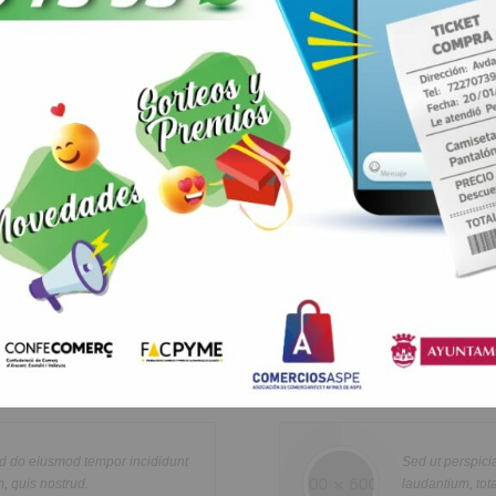
ARRIBA
Healthcare
Lorem ipsum dolor sit amet, consectetur adipisicing elit, sed do ei
re
tempor incididunt ut labore et dolore magna aliqua. Ut enim ad min
n
quis nostrud exercitation ullamco laboris nisi ut aliquip ex ea com
cididunt
Sed ut perspiciatis unde omnis iste na
olor
consequat. Duis aute irure dolor in reprehenderit in voluptte velit.
laudantium, totam rem aperiam, eaque ip