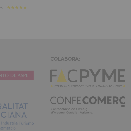
ncididunt ut
dolor sit amet, consectetur adipisicing elit, sed do eiusmod 
rud
labore et dolore magna aliqua. Ut enim ad minim veniam, q
at. Duis
exercitation ullamco laboris nisi ut aliquip ex ea commodo 
or amet
aute irure dolor in reprehenderit in voluptate velit.Lorem i
nt ut labore
laboris consectetur adipisicing elit, sed do eiusmod tempor 
citation
et dolore magna aliqua. Ut enim ad minim veniam, quis nost
irure dolor
ullamco laboris nisi ut aliquip ex ea commodo consequat. Du
in reprehenderit.
COLABORA: