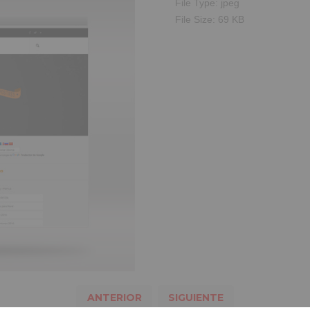
File Type:
jpeg
File Size:
69 KB
ANTERIOR
SIGUIENTE