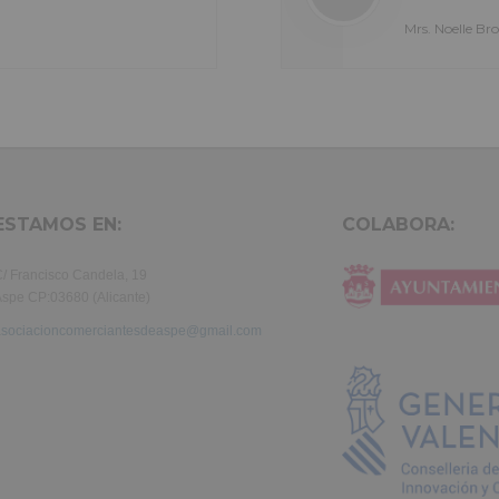
tur
dolor sit amet, consectetur adipisicing elit, sed do eiusmod tempor i
Mrs. Noelle Brown
a
labore et dolore magna aliqua. Ut enim ad minim veniam, quis nost
exercitation ullamco laboris nisi ut aliquip ex ea commodo consequ
aute irure dolor in reprehenderit in voluptate velit.Lorem ipsum dol
laboris consectetur adipisicing elit, sed do eiusmod tempor incididu
et dolore magna aliqua. Ut enim ad minim veniam, quis nostrud exer
ullamco laboris nisi ut aliquip ex ea commodo consequat. Duis aute 
in reprehenderit.
ESTAMOS EN:
COLABORA:
/ Francisco Candela, 19
spe CP:03680 (Alicante)
asociacioncomerciantesdeaspe@gmail.com