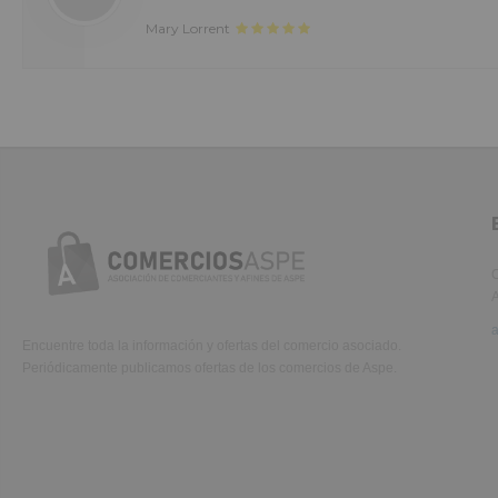
in reprehenderit in voluptate velit.Lorem ipsum dolor amet laboris consecte
Mary Lorrent
adipisicing elit, sed do eiusmod tempor incididunt ut labore et dolore magn
aliqua.
C
A
Encuentre toda la información y ofertas del comercio asociado.
Periódicamente publicamos ofertas de los comercios de Aspe.