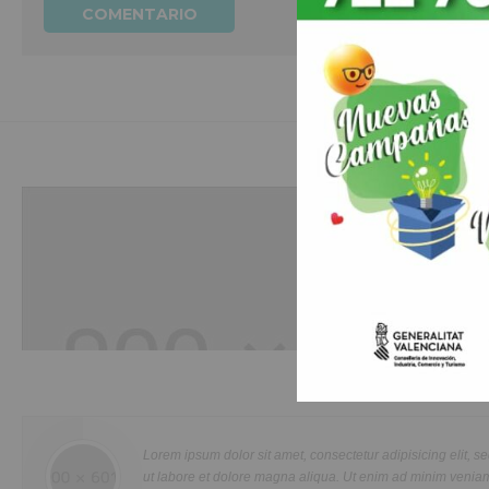
Hobbies
Duis aute irure dolor in reprehenderit in voluptte velit. Lorem ipsum dolor sit
amet, consectetur adipisicing elit, sed do eiusmod tempor incididunt ut labo
et dolore magna aliqua. Ut enim ad minim veniam, quis nostrud exercitatio
Lorem ipsum dolor sit amet, consectetur adipisicing elit, sed do eiusmod tempor in
ullamco laboris nisi ut aliquip ex ea commodo consequat. Duis aute irure d
ut labore et dolore magna aliqua. Ut enim ad minim veniam, quis nostrud.