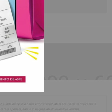
Shoes Stores
usmod
Lorem ipsum dolor sit amet, consectetur adipisicing elit, s
im veniam,
tempor incididunt ut labore et dolore magna aliqua. Ut eni
modo
quis nostrud exercitation ullamco laboris nisi ut aliquip e
tus error sit voluptatem accusantium doloremque
 Lorem ipsum
consequat. Duis aute irure dolor in reprehenderit in voluptt
sa quae ab illo inventore veritatis.