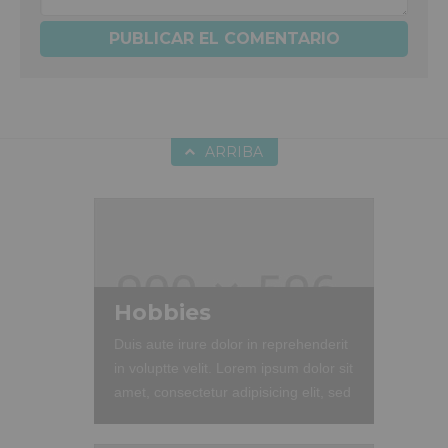
ARRIBA
Hobbies
Duis aute irure dolor in reprehenderit
in voluptte velit. Lorem ipsum dolor sit
amet, consectetur adipisicing elit, sed
do eiusmod tempor incididunt ut
labore et dolore magna aliqua. Ut