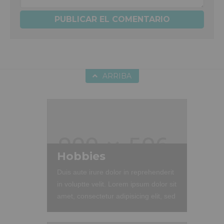
ARRIBA
Hobbies
Duis aute irure dolor in reprehenderit
in voluptte velit. Lorem ipsum dolor sit
amet, consectetur adipisicing elit, sed
do eiusmod tempor incididunt ut
labore et dolore magna aliqua. Ut