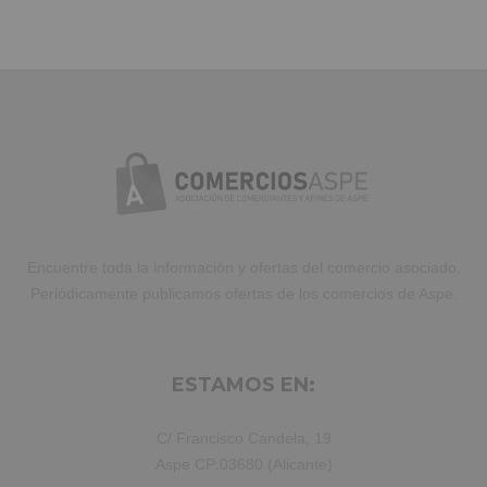
Duis aute irure dolor in reprehenderit
in voluptate velit.Lorem ipsum dolor
amet laboris consectetur adipisicing
elit, sed do eiusmod tempor incididunt
ut labore et dolore magna aliqua. Ut
enim ad minim veniam, quis nostrud
exercitation ullamco laboris nisi ut
aliquip ex ea commodo consequat.
Duis aute irure dolor in reprehenderit.
Encuentre toda la información y ofertas del comercio asociado.
Periódicamente publicamos ofertas de los comercios de Aspe.
ESTAMOS EN:
C/ Francisco Candela, 19
Aspe CP:03680 (Alicante)