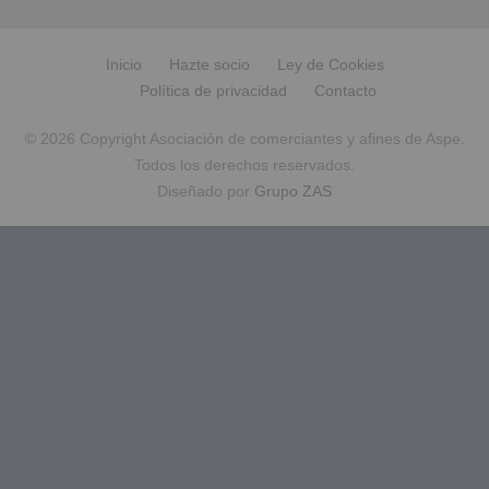
Inicio
Hazte socio
Ley de Cookies
Política de privacidad
Contacto
© 2026 Copyright Asociación de comerciantes y afines de Aspe.
Todos los derechos reservados.
Diseñado por
Grupo ZAS