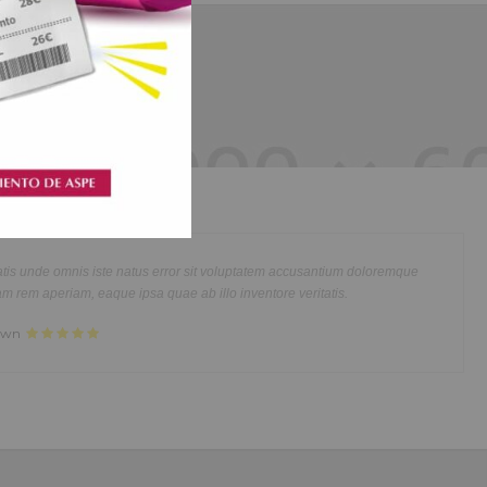
Shoes Stores
usmod
Lorem ipsum dolor sit amet, consectetur adipisicing elit, s
im veniam,
tempor incididunt ut labore et dolore magna aliqua. Ut eni
modo
quis nostrud exercitation ullamco laboris nisi ut aliquip e
is iste natus error sit voluptatem accusantium doloremque
 Lorem ipsum
consequat. Duis aute irure dolor in reprehenderit in voluptt
m, eaque ipsa quae ab illo inventore veritatis.
ncididunt ut
dolor sit amet, consectetur adipisicing elit, sed do eiusmod 
rud
labore et dolore magna aliqua. Ut enim ad minim veniam, q
at. Duis
exercitation ullamco laboris nisi ut aliquip ex ea commodo 
or amet
aute irure dolor in reprehenderit in voluptate velit.Lorem i
nt ut labore
laboris consectetur adipisicing elit, sed do eiusmod tempor 
citation
et dolore magna aliqua. Ut enim ad minim veniam, quis nost
irure dolor
ullamco laboris nisi ut aliquip ex ea commodo consequat. Du
in reprehenderit.