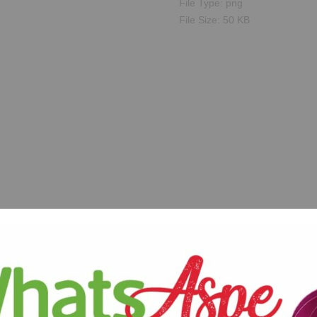
File Type:
png
File Size:
50 KB