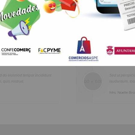
Healthcare
Lorem ipsum dolor sit amet, consectetur adipisicing elit, sed do ei
re
tempor incididunt ut labore et dolore magna aliqua. Ut enim ad min
n
quis nostrud exercitation ullamco laboris nisi ut aliquip ex ea com
d tempor incididunt
Sed ut perspiciatis unde omn
olor
consequat. Duis aute irure dolor in reprehenderit in voluptte velit.
d.
laudantium, totam rem aperia
tur
dolor sit amet, consectetur adipisicing elit, sed do eiusmod tempor i
Mrs. Noelle Brown
a
labore et dolore magna aliqua. Ut enim ad minim veniam, quis nost
exercitation ullamco laboris nisi ut aliquip ex ea commodo consequ
aute irure dolor in reprehenderit in voluptate velit.Lorem ipsum dol
laboris consectetur adipisicing elit, sed do eiusmod tempor incididu
et dolore magna aliqua. Ut enim ad minim veniam, quis nostrud exer
ullamco laboris nisi ut aliquip ex ea commodo consequat. Duis aute 
in reprehenderit.