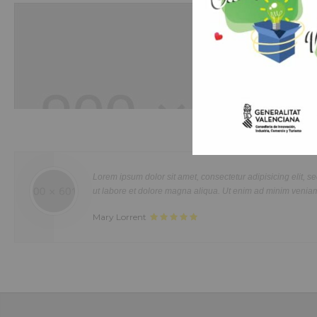
Hobbies
Duis aute irure dolor in reprehenderit in voluptte velit. Lorem ipsum dolor sit
amet, consectetur adipisicing elit, sed do eiusmod tempor incididunt ut labo
et dolore magna aliqua. Ut enim ad minim veniam, quis nostrud exercitatio
Lorem ipsum dolor sit amet, consectetur adipisicing elit, sed do eiusmo
ullamco laboris nisi ut aliquip ex ea commodo consequat. Duis aute irure d
ut labore et dolore magna aliqua. Ut enim ad minim veniam, quis nostru
in reprehenderit in voluptate velit.Lorem ipsum dolor amet laboris consecte
Mary Lorrent
adipisicing elit, sed do eiusmod tempor incididunt ut labore et dolore magn
aliqua.