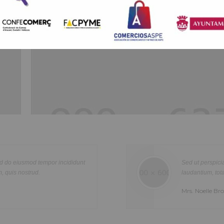
ARRIBA
Healthcare
Lorem ipsum dolor sit amet, consectetur adipisicing elit, sed do ei
re
tempor incididunt ut labore et dolore magna aliqua. Ut enim ad min
n
quis nostrud exercitation ullamco laboris nisi ut aliquip ex ea com
e natus error sit voluptatem accusantium doloremque
olor
consequat. Duis aute irure dolor in reprehenderit in voluptte velit.
e ipsa quae ab illo inventore veritatis.
tur
dolor sit amet, consectetur adipisicing elit, sed do eiusmod tempor i
a
labore et dolore magna aliqua. Ut enim ad minim veniam, quis nost
exercitation ullamco laboris nisi ut aliquip ex ea commodo consequ
aute irure dolor in reprehenderit in voluptate velit.Lorem ipsum dol
laboris consectetur adipisicing elit, sed do eiusmod tempor incididu