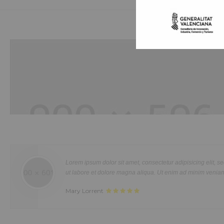
Hobbies
Duis aute irure dolor in reprehenderit in voluptte velit. Lorem ipsum dolor sit
amet, consectetur adipisicing elit, sed do eiusmod tempor incididunt ut labo
et dolore magna aliqua. Ut enim ad minim veniam, quis nostrud exercitatio
r incididunt
Sed ut perspiciatis unde omnis ist
ullamco laboris nisi ut aliquip ex ea commodo consequat. Duis aute irure d
laudantium, totam rem aperiam, eaqu
in reprehenderit in voluptate velit.Lorem ipsum dolor amet laboris consecte
Mrs. Noelle Brown
adipisicing elit, sed do eiusmod tempor incididunt ut labore et dolore magn
aliqua.