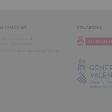
et dolore magna aliqua. Ut enim ad minim veniam, quis nostrud exer
ullamco laboris nisi ut aliquip ex ea commodo consequat. Duis aute 
in reprehenderit.
ESTAMOS EN:
COLABORA:
/ Francisco Candela, 19
spe CP:03680 (Alicante)
asociacioncomerciantesdeaspe@gmail.com