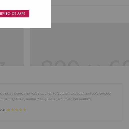
Shoes Stores
usmod
Lorem ipsum dolor sit amet, consectetur adipisicing elit, s
im veniam,
tempor incididunt ut labore et dolore magna aliqua. Ut eni
modo
quis nostrud exercitation ullamco laboris nisi ut aliquip e
Temporibus autem quibusdam et aut officiis debitis aut rerum necessitatib
 Lorem ipsum
consequat. Duis aute irure dolor in reprehenderit in voluptt
ut et voluptates repudiandae sint et molestiae non recusandae. Itaque.
ncididunt ut
dolor sit amet, consectetur adipisicing elit, sed do eiusmod 
Mr. Javier Thomas
rud
labore et dolore magna aliqua. Ut enim ad minim veniam, q
at. Duis
exercitation ullamco laboris nisi ut aliquip ex ea commodo 
or amet
aute irure dolor in reprehenderit in voluptate velit.Lorem i
nt ut labore
laboris consectetur adipisicing elit, sed do eiusmod tempor 