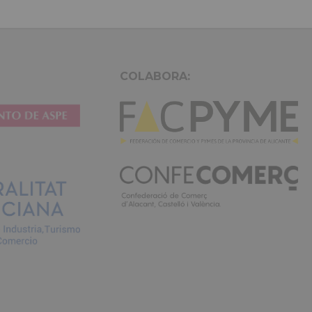
citation
et dolore magna aliqua. Ut enim ad minim veniam, quis nost
irure dolor
ullamco laboris nisi ut aliquip ex ea commodo consequat. Du
in reprehenderit.
COLABORA: