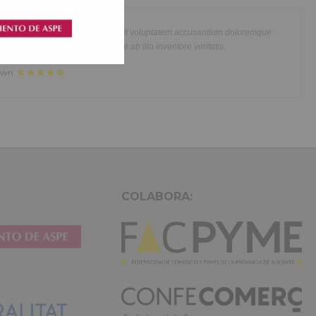
usmod
Lorem ipsum dolor sit amet, consectetur adipisicing elit, s
im veniam,
tempor incididunt ut labore et dolore magna aliqua. Ut eni
modo
quis nostrud exercitation ullamco laboris nisi ut aliquip e
atis unde omnis iste natus error sit voluptatem accusantium doloremque
 Lorem ipsum
consequat. Duis aute irure dolor in reprehenderit in voluptt
am rem aperiam, eaque ipsa quae ab illo inventore veritatis.
ncididunt ut
dolor sit amet, consectetur adipisicing elit, sed do eiusmod 
rown
rud
labore et dolore magna aliqua. Ut enim ad minim veniam, q
at. Duis
exercitation ullamco laboris nisi ut aliquip ex ea commodo 
or amet
aute irure dolor in reprehenderit in voluptate velit.Lorem i
nt ut labore
laboris consectetur adipisicing elit, sed do eiusmod tempor 
citation
et dolore magna aliqua. Ut enim ad minim veniam, quis nost
irure dolor
ullamco laboris nisi ut aliquip ex ea commodo consequat. Du
in reprehenderit.
COLABORA: