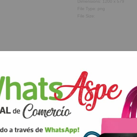
Dimensions:
1200 x 579
File Type:
png
File Size:
rios están marcados con
correo electrónico