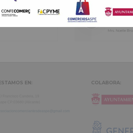
Lorem ipsum dolor sit amet, consectetur adipisicing elit, sed do ei
re
tempor incididunt ut labore et dolore magna aliqua. Ut enim ad min
n
quis nostrud exercitation ullamco laboris nisi ut aliquip ex ea com
sed do eiusmod tempor incididunt
Sed ut perspici
olor
consequat. Duis aute irure dolor in reprehenderit in voluptte velit.
, quis nostrud.
laudantium, tot
tur
dolor sit amet, consectetur adipisicing elit, sed do eiusmod tempor i
Mrs. Noelle B
a
labore et dolore magna aliqua. Ut enim ad minim veniam, quis nost
exercitation ullamco laboris nisi ut aliquip ex ea commodo consequ
aute irure dolor in reprehenderit in voluptate velit.Lorem ipsum dol
laboris consectetur adipisicing elit, sed do eiusmod tempor incididu
et dolore magna aliqua. Ut enim ad minim veniam, quis nostrud exer
ullamco laboris nisi ut aliquip ex ea commodo consequat. Duis aute 
in reprehenderit.
ESTAMOS EN:
COLABORA:
/ Francisco Candela, 19
spe CP:03680 (Alicante)
asociacioncomerciantesdeaspe@gmail.com