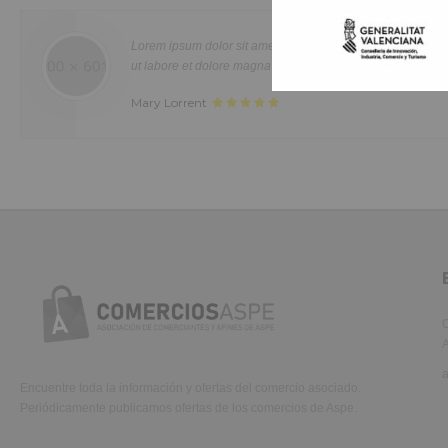
Duis aute irure dolor in reprehenderit in voluptte velit. Lorem ipsum dolor sit
amet, consectetur adipisicing elit, sed do eiusmod tempor incididunt ut labo
et dolore magna aliqua. Ut enim ad minim veniam, quis nostrud exercitatio
Lorem ipsum dolor sit amet, consectetur adipisicing elit, 
ullamco laboris nisi ut aliquip ex ea commodo consequat. Duis aute irure d
ut labore et dolore magna aliqua. Ut enim ad minim veniam
in reprehenderit in voluptate velit.Lorem ipsum dolor amet laboris consecte
Mary Lorrent
adipisicing elit, sed do eiusmod tempor incididunt ut labore et dolore magn
aliqua.
C
A
Encuentre toda la información y ofertas del comercio asociado.
Periódicamente publicamos ofertas de los comercios de Aspe.