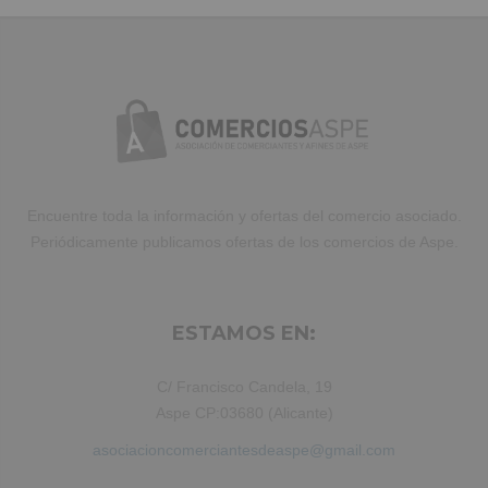
amet laboris consectetur adipisicing
elit, sed do eiusmod tempor incididunt
ut labore et dolore magna aliqua. Ut
enim ad minim veniam, quis nostrud
exercitation ullamco laboris nisi ut
aliquip ex ea commodo consequat.
Duis aute irure dolor in reprehenderit.
Encuentre toda la información y ofertas del comercio asociado.
Periódicamente publicamos ofertas de los comercios de Aspe.
ESTAMOS EN:
C/ Francisco Candela, 19
Aspe CP:03680 (Alicante)
asociacioncomerciantesdeaspe@gmail.com