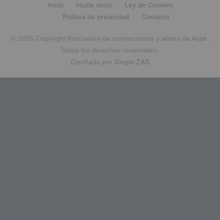
Inicio
Hazte socio
Ley de Cookies
Política de privacidad
Contacto
© 2026 Copyright Asociación de comerciantes y afines de Aspe.
Todos los derechos reservados.
Diseñado por
Grupo ZAS