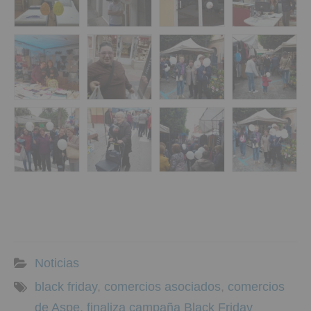
Noticias
black friday
,
comercios asociados
,
comercios
de Aspe
,
finaliza campaña Black Friday