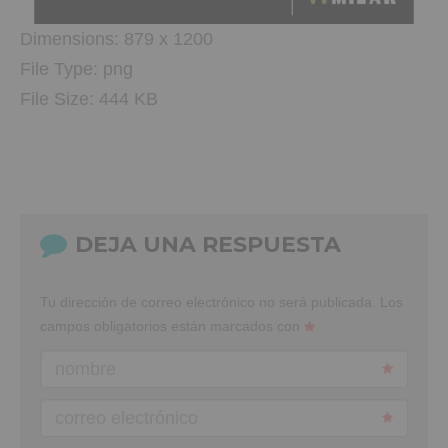
Dimensions:
879 x 1200
File Type:
png
File Size:
444 KB
DEJA UNA RESPUESTA
Tu dirección de correo electrónico no será publicada.
Los
campos obligatorios están marcados con
nombre
correo electrónico