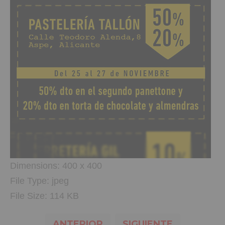
Dimensions:
400 x 400
File Type:
jpeg
File Size:
114 KB
ANTERIOR
SIGUIENTE