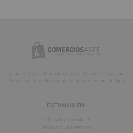
Duis aute irure dolor in reprehenderit
in voluptate velit.Lorem ipsum dolor
amet laboris consectetur adipisicing
elit, sed do eiusmod tempor incididunt
ut labore et dolore magna aliqua. Ut
enim ad minim veniam, quis nostrud
exercitation ullamco laboris nisi ut
aliquip ex ea commodo consequat.
Duis aute irure dolor in reprehenderit.
Encuentre toda la información y ofertas del comercio asociado.
Periódicamente publicamos ofertas de los comercios de Aspe.
ESTAMOS EN:
C/ Francisco Candela, 19
Aspe CP:03680 (Alicante)