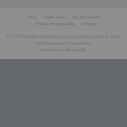
Inicio
Hazte socio
Ley de Cookies
Política de privacidad
Contacto
© 2026 Copyright Asociación de comerciantes y afines de Aspe.
Todos los derechos reservados.
Diseñado por
Grupo ZAS