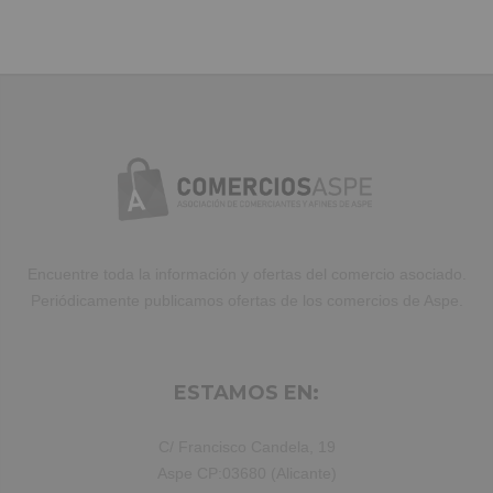
Duis aute irure dolor in reprehenderit
in voluptate velit.Lorem ipsum dolor
amet laboris consectetur adipisicing
elit, sed do eiusmod tempor incididunt
ut labore et dolore magna aliqua. Ut
enim ad minim veniam, quis nostrud
exercitation ullamco laboris nisi ut
aliquip ex ea commodo consequat.
Duis aute irure dolor in reprehenderit.
Encuentre toda la información y ofertas del comercio asociado.
Periódicamente publicamos ofertas de los comercios de Aspe.
ESTAMOS EN:
C/ Francisco Candela, 19
Aspe CP:03680 (Alicante)