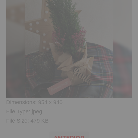
Dimensions:
954 x 940
File Type:
jpeg
File Size:
479 KB
ANTERIOR