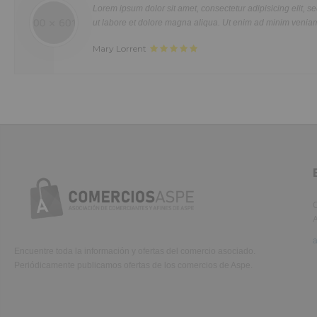
et dolore magna aliqua. Ut enim ad minim veniam, quis nostrud exercitatio
or sit amet, consectetur adipisicing elit, sed do eiusmod tempor incididunt
ullamco laboris nisi ut aliquip ex ea commodo consequat. Duis aute irure d
lore magna aliqua. Ut enim ad minim veniam, quis nostrud.
in reprehenderit in voluptate velit.Lorem ipsum dolor amet laboris consecte
adipisicing elit, sed do eiusmod tempor incididunt ut labore et dolore magn
aliqua.
C
A
Encuentre toda la información y ofertas del comercio asociado.
Periódicamente publicamos ofertas de los comercios de Aspe.