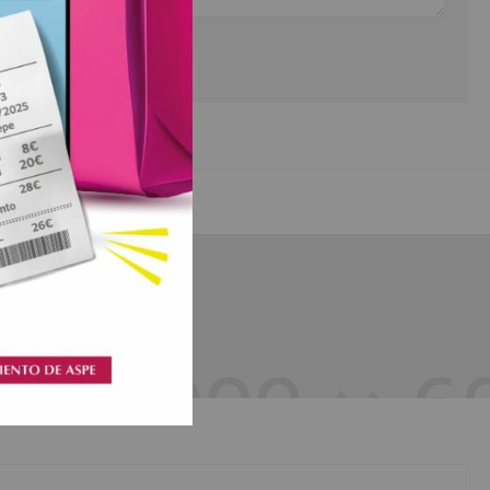
Shoes Stores
usmod
Lorem ipsum dolor sit amet, consectetur adipisicing elit, s
im veniam,
tempor incididunt ut labore et dolore magna aliqua. Ut eni