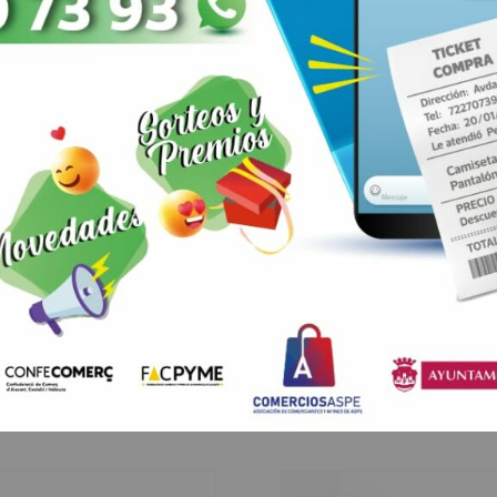
ARRIBA
Healthcare
Lorem ipsum dolor sit amet, consectetur adipisicing elit, sed do ei
re
tempor incididunt ut labore et dolore magna aliqua. Ut enim ad min