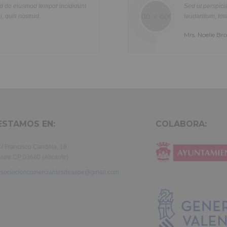
n
quis nostrud exercitation ullamco laboris nisi ut aliquip ex ea com
Sed ut perspiciatis unde omnis iste natus error sit vo
olor
consequat. Duis aute irure dolor in reprehenderit in voluptte velit.
laudantium, totam rem aperiam, eaque ipsa quae ab illo 
tur
dolor sit amet, consectetur adipisicing elit, sed do eiusmod tempor i
Mrs. Noelle Brown
a
labore et dolore magna aliqua. Ut enim ad minim veniam, quis nost
exercitation ullamco laboris nisi ut aliquip ex ea commodo consequ
aute irure dolor in reprehenderit in voluptate velit.Lorem ipsum dol
laboris consectetur adipisicing elit, sed do eiusmod tempor incididu
et dolore magna aliqua. Ut enim ad minim veniam, quis nostrud exer
ullamco laboris nisi ut aliquip ex ea commodo consequat. Duis aute 
in reprehenderit.
ESTAMOS EN:
COLABORA:
/ Francisco Candela, 19
spe CP:03680 (Alicante)
asociacioncomerciantesdeaspe@gmail.com