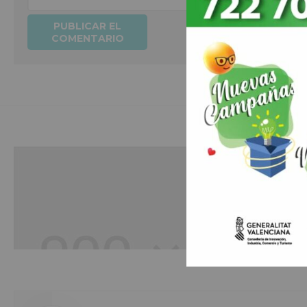
Hobbies
Duis aute irure dolor in reprehenderit in voluptte velit. Lorem ipsum dolor sit
amet, consectetur adipisicing elit, sed do eiusmod tempor incididunt ut labo