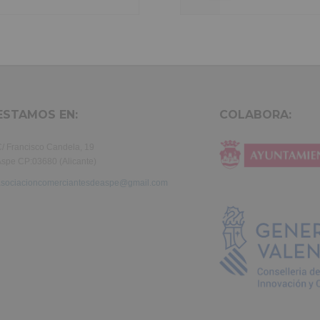
exercitation ullamco laboris nisi ut aliquip ex ea commodo consequ
aute irure dolor in reprehenderit in voluptate velit.Lorem ipsum dol
laboris consectetur adipisicing elit, sed do eiusmod tempor incididu
et dolore magna aliqua. Ut enim ad minim veniam, quis nostrud exer
ullamco laboris nisi ut aliquip ex ea commodo consequat. Duis aute 
in reprehenderit.
ESTAMOS EN:
COLABORA:
/ Francisco Candela, 19
spe CP:03680 (Alicante)
asociacioncomerciantesdeaspe@gmail.com