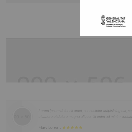
Hobbies
Duis aute irure dolor in reprehenderit in voluptte velit. Lorem ipsum dolor sit
amet, consectetur adipisicing elit, sed do eiusmod tempor incididunt ut labo
et dolore magna aliqua. Ut enim ad minim veniam, quis nostrud exercitatio
Sed ut perspiciatis unde omnis iste natus error sit vol
ullamco laboris nisi ut aliquip ex ea commodo consequat. Duis aute irure d
laudantium, totam rem aperiam, eaque ipsa quae ab illo i
in reprehenderit in voluptate velit.Lorem ipsum dolor amet laboris consecte
Mrs. Noelle Brown
adipisicing elit, sed do eiusmod tempor incididunt ut labore et dolore magn