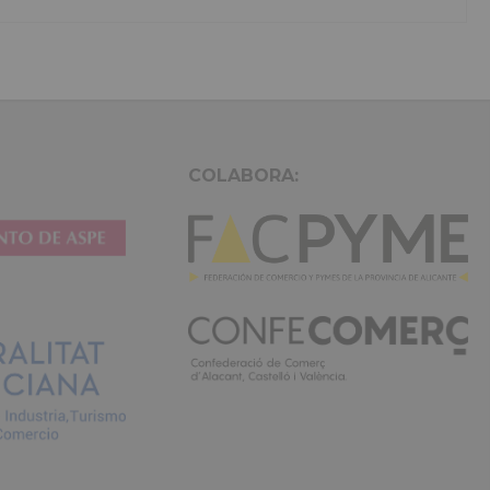
at. Duis
exercitation ullamco laboris nisi ut aliquip ex ea commodo 
or amet
aute irure dolor in reprehenderit in voluptate velit.Lorem i
nt ut labore
laboris consectetur adipisicing elit, sed do eiusmod tempor 
citation
et dolore magna aliqua. Ut enim ad minim veniam, quis nost
irure dolor
ullamco laboris nisi ut aliquip ex ea commodo consequat. Du
in reprehenderit.
COLABORA: