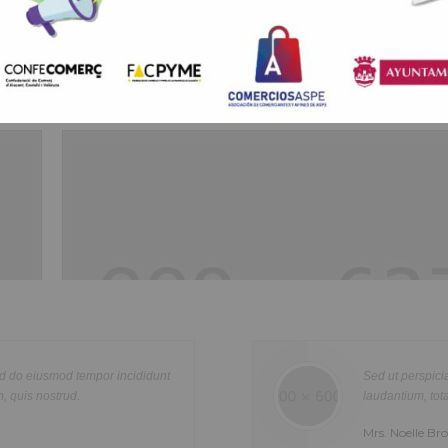
ARRIBA
Healthcare
Lorem ipsum dolor sit amet, consectetur adipisicing elit, sed do ei
re
tempor incididunt ut labore et dolore magna aliqua. Ut enim ad min
n
quis nostrud exercitation ullamco laboris nisi ut aliquip ex ea com
uptatem accusantium doloremque
Temporibus au
olor
consequat. Duis aute irure dolor in reprehenderit in voluptte velit.
nventore veritatis.
ut et volupta
tur
dolor sit amet, consectetur adipisicing elit, sed do eiusmod tempor i
Mr. Javier 
a
labore et dolore magna aliqua. Ut enim ad minim veniam, quis nost