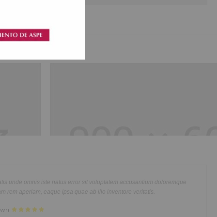
Shoes Stores
usmod
Lorem ipsum dolor sit amet, consectetur adipisicing elit, s
im veniam,
tempor incididunt ut labore et dolore magna aliqua. Ut eni
modo
quis nostrud exercitation ullamco laboris nisi ut aliquip e
tem quibusdam et aut officiis debitis aut rerum necessitatibus saepe eveniet
 Lorem ipsum
consequat. Duis aute irure dolor in reprehenderit in voluptt
tes repudiandae sint et molestiae non recusandae. Itaque.
ncididunt ut
dolor sit amet, consectetur adipisicing elit, sed do eiusmod 
Thomas
rud
labore et dolore magna aliqua. Ut enim ad minim veniam, q