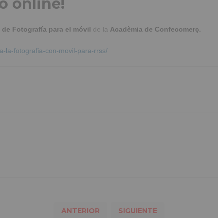
o online!
de Fotografía para el móvil
de la
Acadèmia de Confecomerç.
a-la-fotografia-con-movil-para-rrss/
ANTERIOR
SIGUIENTE