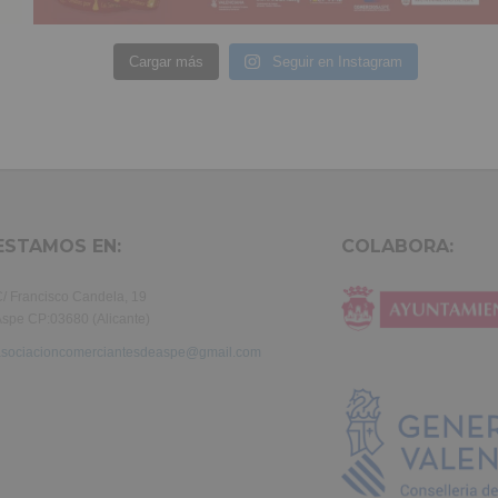
Cargar más
Seguir en Instagram
ESTAMOS EN:
COLABORA:
/ Francisco Candela, 19
spe CP:03680 (Alicante)
asociacioncomerciantesdeaspe@gmail.com