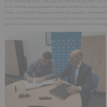
En la mañana del lunes 7 de mayo de 2018 se ha procedido a la fir
En el acto han estado presentes diversos miembros de ambas entida
Pastor, y del Director Regional de Banco de Sabadell, José Manue
Este convenio permitirá a los comerciantes disfrutar de innumerabl
personal, condiciones que son extensibles a empleados y familiares