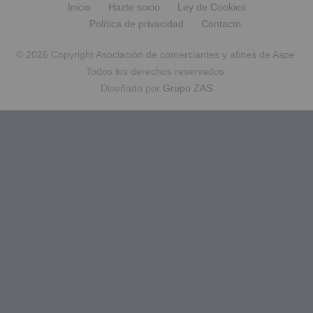
Inicio
Hazte socio
Ley de Cookies
Política de privacidad
Contacto
© 2026 Copyright Asociación de comerciantes y afines de Aspe.
Todos los derechos reservados.
Diseñado por
Grupo ZAS