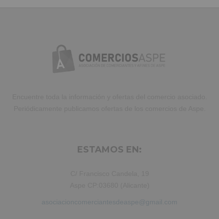
amet laboris consectetur adipisicing
elit, sed do eiusmod tempor incididunt
ut labore et dolore magna aliqua. Ut
enim ad minim veniam, quis nostrud
exercitation ullamco laboris nisi ut
aliquip ex ea commodo consequat.
Duis aute irure dolor in reprehenderit.
Encuentre toda la información y ofertas del comercio asociado.
Periódicamente publicamos ofertas de los comercios de Aspe.
ESTAMOS EN:
C/ Francisco Candela, 19
Aspe CP:03680 (Alicante)
asociacioncomerciantesdeaspe@gmail.com