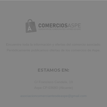
elit, sed do eiusmod tempor incididunt
ut labore et dolore magna aliqua. Ut
enim ad minim veniam, quis nostrud
exercitation ullamco laboris nisi ut
aliquip ex ea commodo consequat.
Duis aute irure dolor in reprehenderit.
Encuentre toda la información y ofertas del comercio asociado.
Periódicamente publicamos ofertas de los comercios de Aspe.
ESTAMOS EN:
C/ Francisco Candela, 19
Aspe CP:03680 (Alicante)
asociacioncomerciantesdeaspe@gmail.com