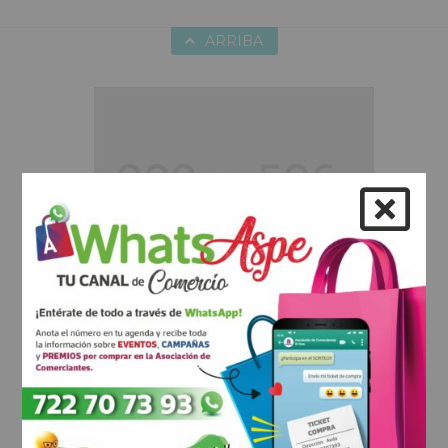
ARRIBA
Hobbies
Duis aute irure dolor in reprehenderit
in voluptte velit. Lorem ipsum dolor sit
amet, consectetur adipisicing elit, sed
do eiusmod tempor incididunt ut
labore et dolore magna aliqua. Ut
enim ad minim veniam, quis nostrud
exercitation ullamco laboris nisi ut
aliquip ex ea commodo consequat.
Duis aute irure dolor in reprehenderit