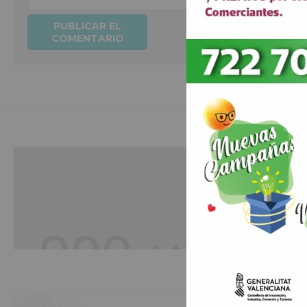
Hobbies
Duis aute irure dolor in reprehenderit in voluptte velit. Lorem ipsum dolor sit
amet, consectetur adipisicing elit, sed do eiusmod tempor incididunt ut labo