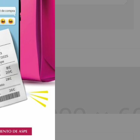
Shoes Stores
usmod
Lorem ipsum dolor sit amet, consectetur adipisicing elit, s
im veniam,
tempor incididunt ut labore et dolore magna aliqua. Ut eni