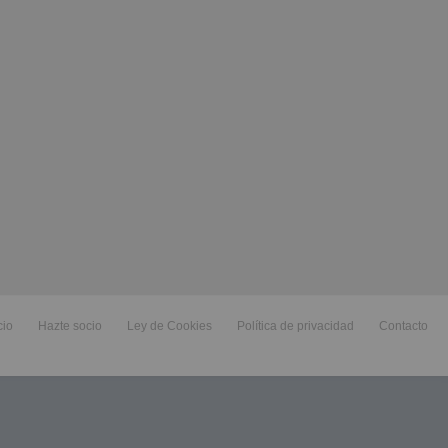
cio
Hazte socio
Ley de Cookies
Política de privacidad
Contacto