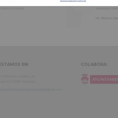
n
quis nostrud exercitation ullamco laboris nisi ut aliquip ex ea com
At vero eos et accusamus et iusto odio dignissimos duci
olor
consequat. Duis aute irure dolor in reprehenderit in voluptte velit.
voluptatum deleniti atque corrupti quos dolores et quas 
tur
dolor sit amet, consectetur adipisicing elit, sed do eiusmod tempor i
Mr. Benton Reg
a
labore et dolore magna aliqua. Ut enim ad minim veniam, quis nost
exercitation ullamco laboris nisi ut aliquip ex ea commodo consequ
aute irure dolor in reprehenderit in voluptate velit.Lorem ipsum dol
laboris consectetur adipisicing elit, sed do eiusmod tempor incididu
et dolore magna aliqua. Ut enim ad minim veniam, quis nostrud exer
ullamco laboris nisi ut aliquip ex ea commodo consequat. Duis aute 
in reprehenderit.
ESTAMOS EN:
COLABORA:
/ Francisco Candela, 19
spe CP:03680 (Alicante)
asociacioncomerciantesdeaspe@gmail.com