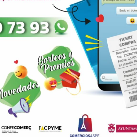
ARRIBA
Healthcare
Lorem ipsum dolor sit amet, consectetur adipisicing elit, sed do ei
re
tempor incididunt ut labore et dolore magna aliqua. Ut enim ad min