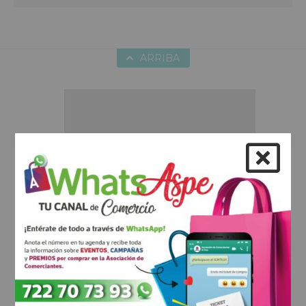
ARRIBA
Hobbies
Duis aute irure dolor in reprehenderit
in voluptte velit. Lorem ipsum dolor sit
amet, consectetur adipisicing elit, sed
do eiusmod tempor incididunt ut
labore et dolore magna aliqua. Ut
enim ad minim veniam, quis nostrud
exercitation ullamco laboris nisi ut
aliquip ex ea commodo consequat.