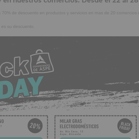
y en nuestros comercios. Desde el 22 al 2
 70% de descuento en productos y servicios en mas de 20 comercios 
l es su descuento.