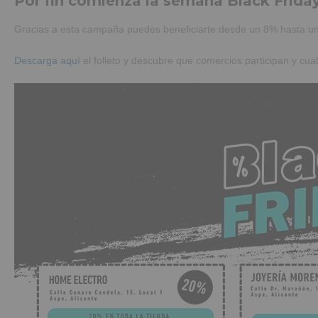
Por fin comienza la semana Black Frida
Gracias a esta campaña puedes beneficiarte desde un 8% hasta un
Descarga aquí
el folleto y descubre que comercios participan y cua