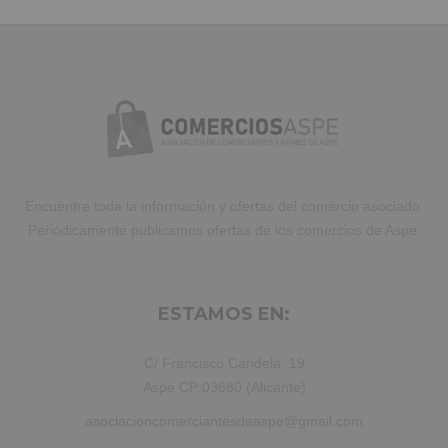
amet laboris consectetur adipisicing
elit, sed do eiusmod tempor incididunt
ut labore et dolore magna aliqua. Ut
enim ad minim veniam, quis nostrud
exercitation ullamco laboris nisi ut
aliquip ex ea commodo consequat.
Duis aute irure dolor in reprehenderit.
Encuentre toda la información y ofertas del comercio asociado.
Periódicamente publicamos ofertas de los comercios de Aspe.
ESTAMOS EN:
C/ Francisco Candela, 19
Aspe CP:03680 (Alicante)
asociacioncomerciantesdeaspe@gmail.com