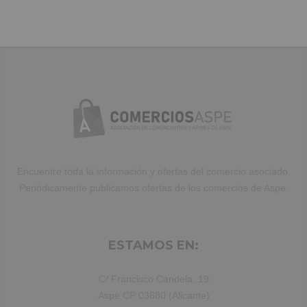
Duis aute irure dolor in reprehenderit
in voluptate velit.Lorem ipsum dolor
amet laboris consectetur adipisicing
elit, sed do eiusmod tempor incididunt
ut labore et dolore magna aliqua. Ut
enim ad minim veniam, quis nostrud
exercitation ullamco laboris nisi ut
aliquip ex ea commodo consequat.
Duis aute irure dolor in reprehenderit.
Encuentre toda la información y ofertas del comercio asociado.
Periódicamente publicamos ofertas de los comercios de Aspe.
ESTAMOS EN:
C/ Francisco Candela, 19
Aspe CP:03680 (Alicante)