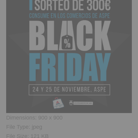
Dimensions:
900 x 900
File Type:
jpeg
File Size:
121 KB