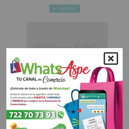
ARRIBA
Hobbies
Duis aute irure dolor in reprehenderit
in voluptte velit. Lorem ipsum dolor sit
amet, consectetur adipisicing elit, sed
do eiusmod tempor incididunt ut
labore et dolore magna aliqua. Ut
enim ad minim veniam, quis nostrud
exercitation ullamco laboris nisi ut
aliquip ex ea commodo consequat.
Duis aute irure dolor in reprehenderit
Healthcare
in voluptate velit.Lorem ipsum dolor