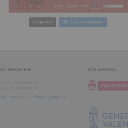
Cargar más
Seguir en Instagram
ESTAMOS EN:
COLABORA:
/ Francisco Candela, 19
spe CP:03680 (Alicante)
asociacioncomerciantesdeaspe@gmail.com