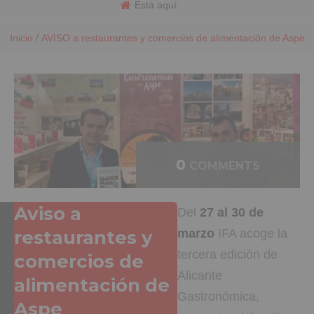
Está aquí:
/
Inicio
AVISO a restaurantes y comercios de alimentación de Aspe
0
COMMENTS
Aviso a
Del
27 al 30 de
restaurantes y
marzo
IFA acoge la
tercera edición de
comercios de
Alicante
alimentación de
Gastronómica,
Aspe